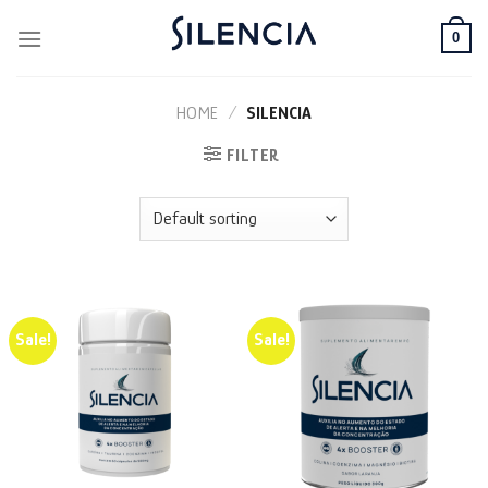
Skip
0
to
content
HOME
/
SILENCIA
FILTER
Sale!
Sale!