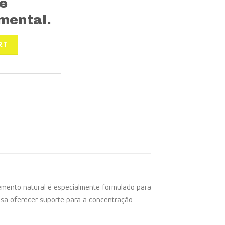
e
mental.
OLINA quantity
RT
plemento natural é especialmente formulado para
isa oferecer suporte para a concentração