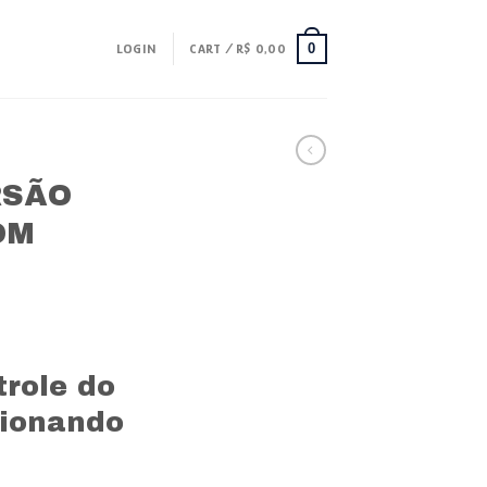
0
LOGIN
CART /
R$
0,00
RSÃO
OM
urrent
rice
trole do
:
$ 179,99.
cionando