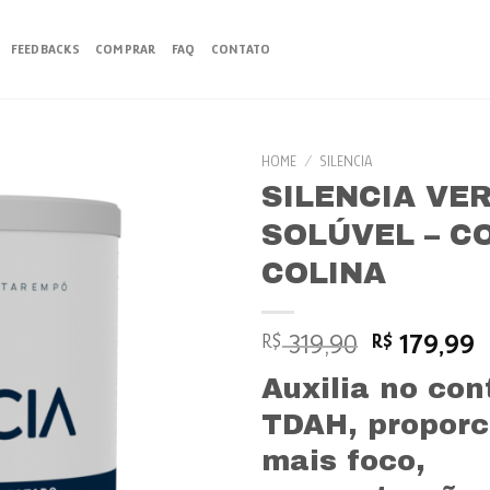
FEEDBACKS
COMPRAR
FAQ
CONTATO
HOME
/
SILENCIA
SILENCIA VE
SOLÚVEL – C
COLINA
Original
C
319,90
179,99
R$
R$
price
p
Auxilia no con
was:
is
R$ 319,90.
R
TDAH, propor
mais foco,